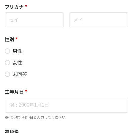
フリガナ
*
性別
*
男性
女性
未回答
生年月日
*
※◯◯年◯月◯日と入力してください
高校名